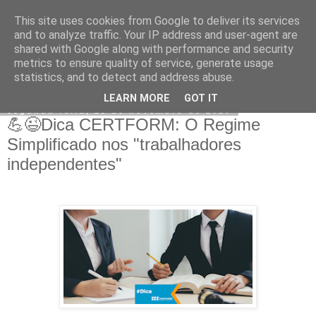
This site uses cookies from Google to deliver its services
CERTFORM
and to analyze traffic. Your IP address and user-agent are
shared with Google along with performance and security
metrics to ensure quality of service, generate usage
statistics, and to detect and address abuse.
▼
LEARN MORE
GOT IT
segunda-feira, 25 de novembro de 2019
💪😉Dica CERTFORM: O Regime
Simplificado nos "trabalhadores
independentes"