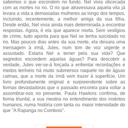
sabemos o que escondem no fundo. Nel vivia obcecada
com as mortes no rio. O rio que atravessava aquela vila já
levara a vida a demasiadas mulheres ao longo dos tempos,
incluindo, recentemente, a melhor amiga da sua filha.
Desde então, Nel vivia ainda mais determinada a encontrar
respostas. Agora, é ela que aparece morta. Sem vestígios
de crime, tudo aponta para que Nel se tenha suicidado no
rio. Mas poucos dias antes da sua morte, ela deixara uma
mensagem à irmã, Jules, num tom de voz urgente e
assustado. Estaria Nel a temer pela sua vida? Que
segredos escondem aquelas águas? Para descobrir a
verdade, Jules ver-se-á forçada a enfrentar recordações e
medos terríveis há muito submersos naquele rio de águas
calmas, que a morte da irmã vem trazer à superfície. Um
livro profundamente original e surpreendente sobre as
formas devastadoras que o passado encontra para voltar a
assombrar-nos no presente. Paula Hawkins confirma, de
forma triunfal, a sua mestria no entendimento dos instintos
humanos, numa história com tanta ou maior intensidade do
que "A Rapariga no Comboio".