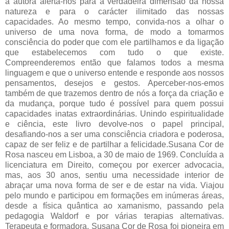
a autora alerta-nos para a verdadeira dimensão da nossa
natureza e para o carácter ilimitado das nossas
capacidades. Ao mesmo tempo, convida-nos a olhar o
universo de uma nova forma, de modo a tomarmos
consciência do poder que com ele partilhamos e da ligação
que estabelecemos com tudo o que existe.
Compreenderemos então que falamos todos a mesma
linguagem e que o universo entende e responde aos nossos
pensamentos, desejos e gestos. Aperceber-nos-emos
também de que trazemos dentro de nós a força da criação e
da mudança, porque tudo é possível para quem possui
capacidades inatas extraordinárias. Unindo espiritualidade
e ciência, este livro devolve-nos o papel principal,
desafiando-nos a ser uma consciência criadora e poderosa,
capaz de ser feliz e de partilhar a felicidade.Susana Cor de
Rosa nasceu em Lisboa, a 30 de maio de 1969. Concluída a
licenciatura em Direito, começou por exercer advocacia,
mas, aos 30 anos, sentiu uma necessidade interior de
abraçar uma nova forma de ser e de estar na vida. Viajou
pelo mundo e participou em formações em inúmeras áreas,
desde a física quântica ao xamanismo, passando pela
pedagogia Waldorf e por várias terapias alternativas.
Terapeuta e formadora, Susana Cor de Rosa foi pioneira em