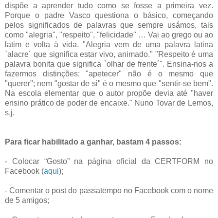
dispõe a aprender tudo como se fosse a primeira vez.
Porque o padre Vasco questiona o básico, começando
pelos significados de palavras que sempre usámos, tais
como "alegria", "respeito", "felicidade" … Vai ao grego ou ao
latim e volta à vida. "Alegria vem de uma palavra latina
`alacre´ que significa estar vivo, animado." "Respeito é uma
palavra bonita que significa `olhar de frente´". Ensina-nos a
fazermos distinções: "apetecer" não é o mesmo que
"querer"; nem "gostar de si" é o mesmo que "sentir-se bem".
Na escola elementar que o autor propõe devia até "haver
ensino prático de poder de encaixe." Nuno Tovar de Lemos,
s.j.
Para ficar habilitado a ganhar, bastam 4 passos:
- Colocar “Gosto” na página oficial da CERTFORM no
Facebook (
aqui
);
- Comentar o post do passatempo no Facebook com o nome
de 5 amigos;