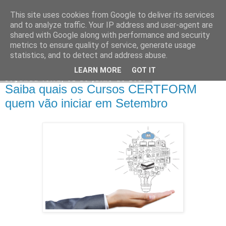
This site uses cookies from Google to deliver its services
CERTFORM
and to analyze traffic. Your IP address and user-agent are
shared with Google along with performance and security
metrics to ensure quality of service, generate usage
statistics, and to detect and address abuse.
▼
LEARN MORE
GOT IT
segunda-feira, 31 de julho de 2017
Saiba quais os Cursos CERTFORM
quem vão iniciar em Setembro