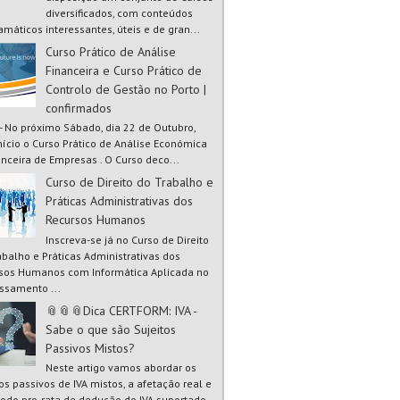
diversificados, com conteúdos
amáticos interessantes, úteis e de gran...
Curso Prático de Análise
Financeira e Curso Prático de
Controlo de Gestão no Porto |
confirmados
 - No próximo Sábado, dia 22 de Outubro,
início o Curso Prático de Análise Económica
anceira de Empresas . O Curso deco...
Curso de Direito do Trabalho e
Práticas Administrativas dos
Recursos Humanos
Inscreva-se já no Curso de Direito
abalho e Práticas Administrativas dos
sos Humanos com Informática Aplicada no
ssamento ...
📎📎📎Dica CERTFORM: IVA -
Sabe o que são Sujeitos
Passivos Mistos?
Neste artigo vamos abordar os
tos passivos de IVA mistos, a afetação real e
odo pro-rata de dedução do IVA suportado.