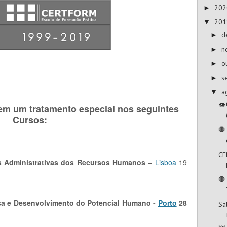
20
►
20
▼
d
►
n
►
o
►
s
►
a
▼
👁
em um tratamento especial nos seguintes
Cursos:
🛑
CE
as Administrativas dos Recursos Humanos
–
Lisboa
19
🛑
sa e Desenvolvimento do Potencial Humano
-
Porto
28
Sa