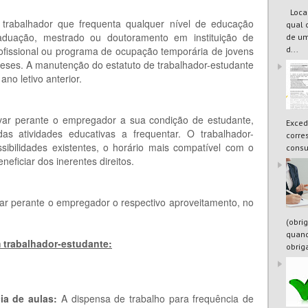
Locaç
 trabalhador que frequenta qualquer nível de educação
qual 
duação, mestrado ou doutoramento em instituição de
de um
d...
ofissional ou programa de ocupação temporária de jovens
meses. A manutenção do estatuto de trabalhador-estudante
no letivo anterior.
var perante o empregador a sua condição de estudante,
Exced
as atividades educativas a frequentar. O trabalhador-
corre
sibilidades existentes, o horário mais compatível com o
consu
neficiar dos inerentes direitos.
ar perante o empregador o respectivo aproveitamento, no
(obri
quand
 trabalhador-estudante:
obrig
ia de aulas:
A dispensa de trabalho para frequência de