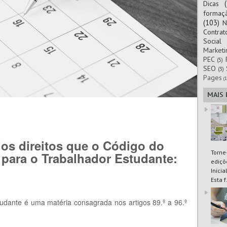
Dicas
formaç
(103)
N
Contra
Social
Marketi
PEC
(5)
SEO
(3)
Pages
(1
MAIS
os direitos que o Código do
Torne
 para o Trabalhador Estudante:
ediçõ
Inici
Esta f.
tudante é uma matéria consagrada nos artigos 89.º a 96.º