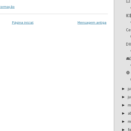
💥
Formação
💶
Página inicial
Mensagem antiga
Ce
DI
🚘
🛑
j
►
j
►
m
►
a
►
m
►
f
►