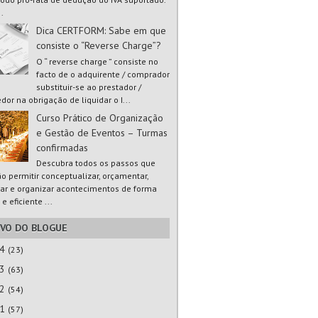
..
Dica CERTFORM: Sabe em que
consiste o “Reverse Charge”?
O “ reverse charge ” consiste no
facto de o adquirente / comprador
substituir-se ao prestador /
dor na obrigação de liquidar o I...
Curso Prático de Organização
e Gestão de Eventos – Turmas
confirmadas
Descubra todos os passos que
ão permitir conceptualizar, orçamentar,
ar e organizar acontecimentos de forma
 e eficiente ...
IVO DO BLOGUE
24
(23)
23
(63)
22
(54)
21
(57)