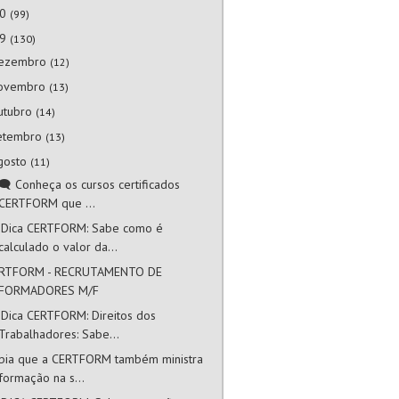
20
(99)
19
(130)
ezembro
(12)
ovembro
(13)
utubro
(14)
etembro
(13)
gosto
(11)
‍🗨 Conheça os cursos certificados
CERTFORM que ...
 Dica CERTFORM: Sabe como é
calculado o valor da...
RTFORM - RECRUTAMENTO DE
FORMADORES M/F
 Dica CERTFORM: Direitos dos
Trabalhadores: Sabe...
bia que a CERTFORM também ministra
formação na s...