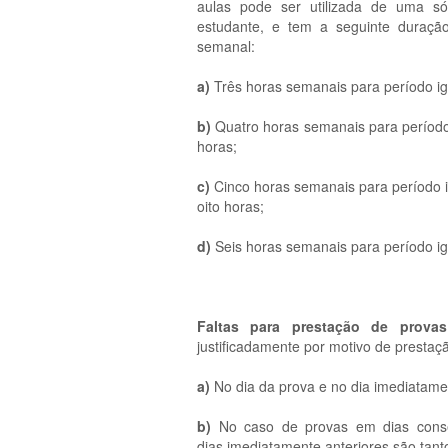
aulas pode ser utilizada de uma só
estudante, e tem a seguinte duraçã
semanal:
a)
Três horas semanais para período igua
b)
Quatro horas semanais para período ig
horas;
c)
Cinco horas semanais para período igua
oito horas;
d)
Seis horas semanais para período igua
Faltas para prestação de prova
justificadamente por motivo de prestaç
a)
No dia da prova e no dia imediatamen
b)
No caso de provas em dias cons
dias imediatamente anteriores são tant