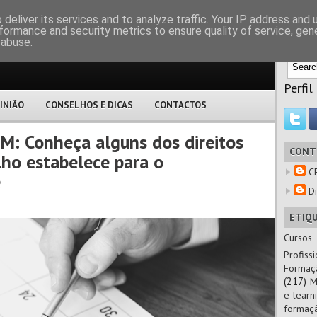
M
deliver its services and to analyze traffic. Your IP address and
formance and security metrics to ensure quality of service, ge
 abuse.
Perfil
INIÃO
CONSELHOS E DICAS
CONTACTOS
: Conheça alguns dos direitos
CONT
lho estabelece para o
C
e
Di
ETIQ
Cursos
Profissi
Formaç
(217)
M
e-learn
formaç