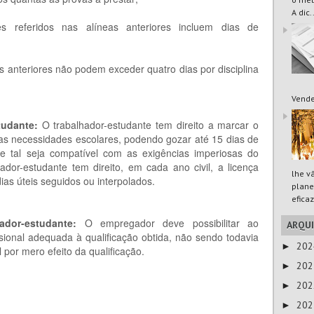
A dic.
s referidos nas alíneas anteriores incluem dias de
s anteriores não podem exceder quatro dias por disciplina
Vende
tudante:
O trabalhador-estudante tem direito a marcar o
as necessidades escolares, podendo gozar até 15 dias de
e tal seja compatível com as exigências imperiosas do
dor-estudante tem direito, em cada ano civil, a licença
lhe v
ias úteis seguidos ou interpolados.
plane
eficaz
ador-estudante:
O empregador deve possibilitar ao
ARQU
sional adequada à qualificação obtida, não sendo todavia
20
►
l por mero efeito da qualificação.
20
►
20
►
20
►