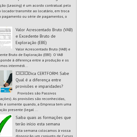
ão (Leasing) é um acordo contratual pelo
o locador transmite ao locatário, em troca
 pagamento ou série de pagamentos, o
Valor Acrescentado Bruto (VAB)
e Excedente Bruto de
Exploração (EBE)
Valor Acrescentado Bruto (VAB) e
ente Bruto de Exploração (EBE) O VAB
sponde à diferença entre a produção e os
mos intermédi...
💥💥💥Dica CERTFORM: Sabe
Qual é a diferença entre
provisões e imparidades?
Provisões são Passivos
gações). As provisões são reconhecidas,
o e somente quando, a Empresa tem uma
ação presente (legal ...
Saiba quais as formações que
terão início esta semana
Esta semana colocamos à vossa
disposição um conjunto de Cursos