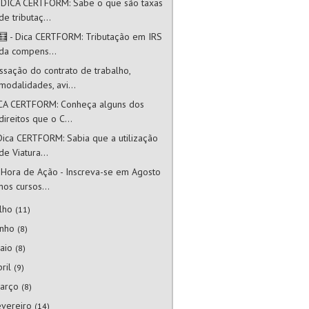
 DICA CERTFORM: Sabe o que são taxas
de tributaç...
🧮 - Dica CERTFORM: Tributação em IRS
da compens...
ssação do contrato de trabalho,
modalidades, avi...
CA CERTFORM: Conheça alguns dos
direitos que o C...
Dica CERTFORM: Sabia que a utilização
de Viatura...
 Hora de Ação - Inscreva-se em Agosto
nos cursos...
ulho
(11)
unho
(8)
aio
(8)
bril
(9)
arço
(8)
evereiro
(14)