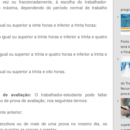
 vez ou fraccionadamente, à escolha do trabalhador-
o máxima, dependendo do período normal de trabalho
progr
l ou superior a vinte horas e inferior a trinta horas;
ual ou superior a trinta horas e inferior a trinta e quatro
Porto
terá 
e Fin
l ou superior a trinta e quatro horas e inferior a trinta e
l ou superior a trinta e oito horas.
do Tr
Recur
proce
s de avaliação:
O trabalhador-estudante pode faltar
ão de prova de avaliação, nos seguintes termos:
te anterior;
ecutivos ou de mais de uma prova no mesmo dia, os
sujei
os quantas as provas a prestar;
o mét