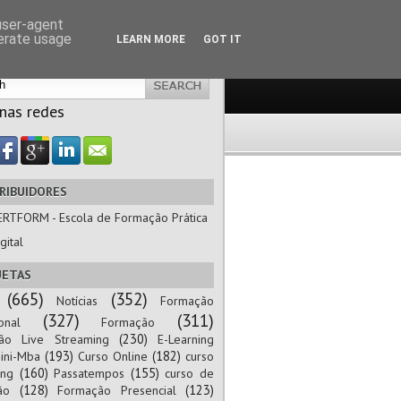
 user-agent
nerate usage
LEARN MORE
GOT IT
 nas redes
RIBUIDORES
ERTFORM - Escola de Formação Prática
gital
UETAS
(665)
(352)
Notícias
Formação
(327)
(311)
onal
Formação
(230)
ão Live Streaming
E-Learning
(193)
(182)
ini-Mba
Curso Online
curso
(160)
(155)
ing
Passatempos
curso de
(128)
(123)
ão
Formação Presencial