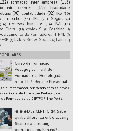
(122)
(116)
formação inter empresa
(116)
ão intra empresa
Fiscalidade
(98)
(92)
oticias
Contabilidade
IRS
(50)
to Trabalho
IRC
Segurança
(32)
(21)
recursos humanos
IVA
(16)
(14)
(13)
ng Digital
covid-19
Coaching
(11)
(9)
(8)
Recrutamento de Formadores
PNL
(4)
(3)
SERP
b2b
Redes Sociais
Landing
(3)
(3)
(2)
)
 POPULARES
Curso de Formação
Pedagógica Inicial de
Formadores - Homologado
pelo IEFP | Regime Presencial
-se num formador certificado com as novas
es do Curso de Formação Pedagógica
al de Formadores da CERTFORM no Porto.
..
🔥🔥🔥Dica CERTFORM: Sabe
qual a diferença entre Leasing
financeiro e leasing
operacional ou Renting?