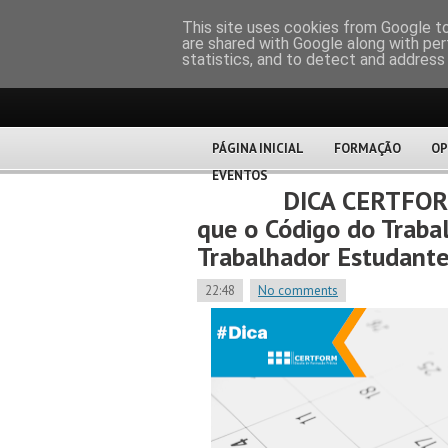
CERTFOR
This site uses cookies from Google to 
are shared with Google along with per
statistics, and to detect and address
PÁGINA INICIAL
FORMAÇÃO
OP
EVENTOS
DICA CERTFORM
que o Código do Traba
Trabalhador Estudant
22:48
No comments