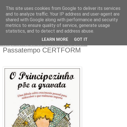
This site uses cookies from Google to deliver its services
CERTFORM
and to analyze traffic. Your IP address and user-agent are
shared with Google along with performance and security
metrics to ensure quality of service, generate usage
statistics, and to detect and address abuse.
▼
LEARN MORE
GOT IT
terça-feira, 23 de setembro de 2014
Passatempo CERTFORM