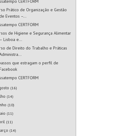
ssatempo CERTFORM
rso Prático de Organização e Gestão
de Eventos –...
ssatempo CERTFORM
rsos de Higiene e Segurança Alimentar
– Lisboa e...
rso de Direito do Trabalho e Práticas
Administra...
passos que estragam o perfil de
Facebook
ssatempo CERTFORM
gosto
(16)
ulho
(14)
unho
(10)
aio
(11)
bril
(11)
arço
(14)