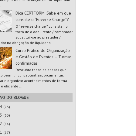
..
Dica CERTFORM: Sabe em que
consiste o “Reverse Charge”?
O “ reverse charge ” consiste no
facto de o adquirente / comprador
substituir-se ao prestador /
dor na obrigação de liquidar o I...
Curso Prático de Organização
e Gestão de Eventos – Turmas
confirmadas
Descubra todos os passos que
ão permitir conceptualizar, orçamentar,
ar e organizar acontecimentos de forma
 e eficiente ...
IVO DO BLOGUE
24
(23)
23
(63)
22
(54)
21
(57)