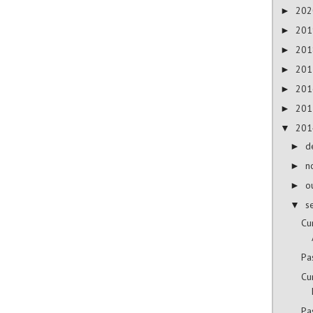
20
►
20
►
20
►
20
►
20
►
20
►
20
▼
d
►
n
►
o
►
s
▼
Cu
Pa
Cu
Pa