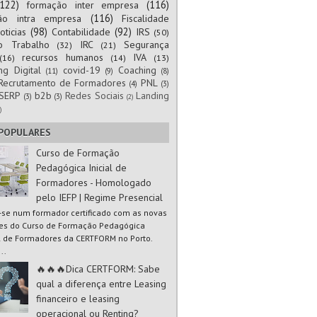
(122)
(116)
formação inter empresa
(116)
ão intra empresa
Fiscalidade
(98)
(92)
oticias
Contabilidade
IRS
(50)
to Trabalho
IRC
Segurança
(32)
(21)
recursos humanos
IVA
(16)
(14)
(13)
ng Digital
covid-19
Coaching
(11)
(9)
(8)
Recrutamento de Formadores
PNL
(4)
(3)
SERP
b2b
Redes Sociais
Landing
(3)
(3)
(2)
)
 POPULARES
Curso de Formação
Pedagógica Inicial de
Formadores - Homologado
pelo IEFP | Regime Presencial
-se num formador certificado com as novas
es do Curso de Formação Pedagógica
al de Formadores da CERTFORM no Porto.
..
🔥🔥🔥Dica CERTFORM: Sabe
qual a diferença entre Leasing
financeiro e leasing
operacional ou Renting?