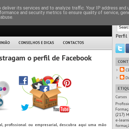
M
deliver its services and to analyze traffic. Your IP address and
formance and security metrics to ensure quality of service, ge
 abuse.
Perfil
INIÃO
CONSELHOS E DICAS
CONTACTOS
stragam o perfil de Facebook
CONT
C
Di
ETIQ
Cursos
Profissi
Formaç
(217)
M
e-learn
, profissional ou empresarial, descubra aqui uma mão
formaç