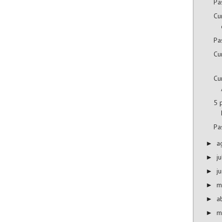
Pa
Cu
Pa
Cu
Cu
5 
Pa
a
►
j
►
j
►
m
►
a
►
m
►