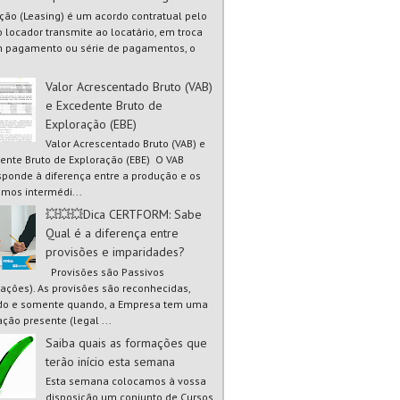
ão (Leasing) é um acordo contratual pelo
o locador transmite ao locatário, em troca
 pagamento ou série de pagamentos, o
Valor Acrescentado Bruto (VAB)
e Excedente Bruto de
Exploração (EBE)
Valor Acrescentado Bruto (VAB) e
ente Bruto de Exploração (EBE) O VAB
sponde à diferença entre a produção e os
mos intermédi...
💥💥💥Dica CERTFORM: Sabe
Qual é a diferença entre
provisões e imparidades?
Provisões são Passivos
gações). As provisões são reconhecidas,
o e somente quando, a Empresa tem uma
ação presente (legal ...
Saiba quais as formações que
terão início esta semana
Esta semana colocamos à vossa
disposição um conjunto de Cursos