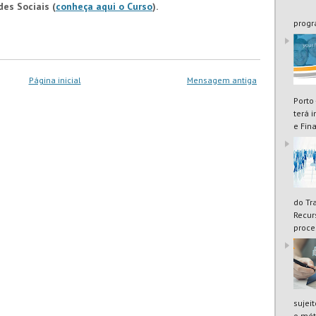
es Sociais (
conheça aqui o Curso
).
progr
Página inicial
Mensagem antiga
Porto
terá 
e Fin
do Tr
Recur
proce
sujei
o mét