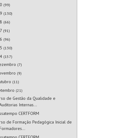
20
(99)
19
(130)
18
(66)
17
(91)
16
(96)
15
(130)
14
(157)
ezembro
(7)
ovembro
(9)
utubro
(11)
etembro
(21)
rso de Gestão da Qualidade e
Auditorias Internas...
ssatempo CERTFORM
rso de Formação Pedagógica Inicial de
Formadores...
ssatempo CERTFORM