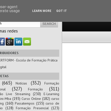
 user-agent
nerate usage
LEARN MORE
GOT IT
 nas redes
RIBUIDORES
ERTFORM - Escola de Formação Prática
gital
UETAS
(665)
(352)
Notícias
Formação
(327)
(311)
onal
Formação
(230)
ão Live Streaming
E-Learning
(193)
(182)
ini-Mba
Curso Online
curso
(160)
(155)
ing
Passatempos
curso de
(128)
(123)
ão
Formação Presencial