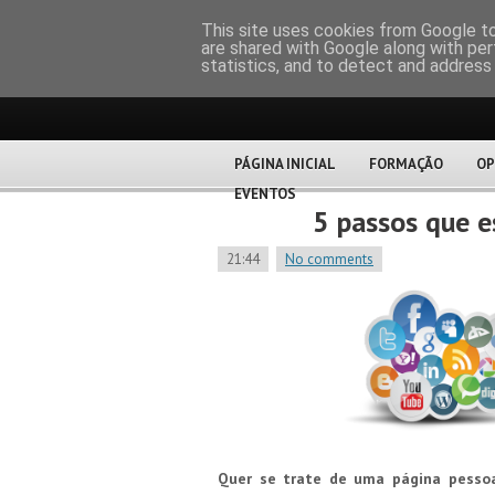
CERTFOR
This site uses cookies from Google to 
are shared with Google along with per
statistics, and to detect and address
PÁGINA INICIAL
FORMAÇÃO
OP
EVENTOS
5 passos que e
21:44
No comments
Quer se trate de uma página pessoal