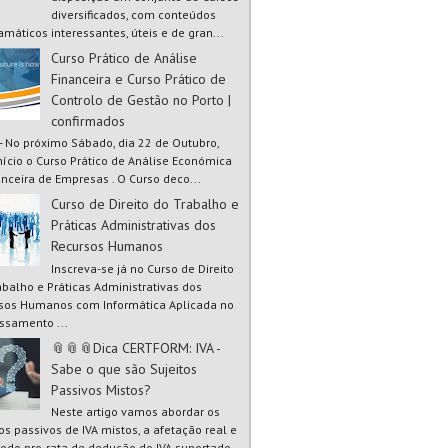
diversificados, com conteúdos
amáticos interessantes, úteis e de gran...
Curso Prático de Análise
Financeira e Curso Prático de
Controlo de Gestão no Porto |
confirmados
 - No próximo Sábado, dia 22 de Outubro,
início o Curso Prático de Análise Económica
anceira de Empresas . O Curso deco...
Curso de Direito do Trabalho e
Práticas Administrativas dos
Recursos Humanos
Inscreva-se já no Curso de Direito
abalho e Práticas Administrativas dos
sos Humanos com Informática Aplicada no
ssamento ...
📎📎📎Dica CERTFORM: IVA -
Sabe o que são Sujeitos
Passivos Mistos?
Neste artigo vamos abordar os
tos passivos de IVA mistos, a afetação real e
odo pro-rata de dedução do IVA suportado.