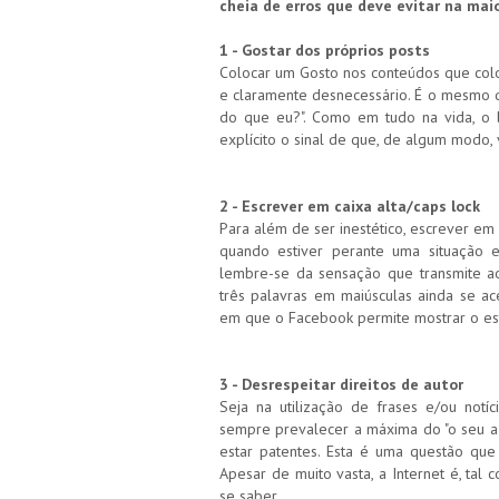
cheia de erros que deve evitar na mai
1 - Gostar dos próprios posts
Colocar um Gosto nos conteúdos que co
e claramente desnecessário. É o mesmo q
do que eu?". Como em tudo na vida, o b
explícito o sinal de que, de algum modo,
2 - Escrever em caixa alta/caps lock
Para além de ser inestético, escrever em m
quando estiver perante uma situação 
lembre-se da sensação que transmite ao
três palavras em maiúsculas ainda se ace
em que o Facebook permite mostrar o esta
3 - Desrespeitar direitos de autor
Seja na utilização de frases e/ou notí
sempre prevalecer a máxima do "o seu a 
estar patentes. Esta é uma questão que 
Apesar de muito vasta, a Internet é, tal
se saber.