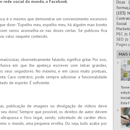
or rede social do mundo, o Facebook.
Dicas
formaç
(103)
N
Contra
loca é o mesmo que demonstrar um convencimento excessivo
Social
ue dizer: "Espelho meu, espelho meu, há alguém mais bonito
Marketi
om senso aconselha-se nas doses certas. Se publicou fica
PEC
(5)
 viu valor naquele conteúdo.
SEO
(3)
Pages
(1
MAIS
aiúsculas, ciberneticamente falando, significa gritar. Por isso,
efusiva em que lhe apeteça escrever com letras grandes,
s seus seguidores. No máximo, e em casos muito pontuais,
ita. Caso contrário, pode sempre adicionar a funcionalidade
do de espirito. É suficiente.
Torne
ediçõ
Inici
Esta f.
cias, publicação de imagens ou divulgação de vídeos deve
seu dono". Sempre que possível, os direitos de autor devem
ultrapassa o foro legal, sendo, sobretudo de caráter ético.
 como o mundo, uma pequena ervilha. Ou seja, tudo acaba por