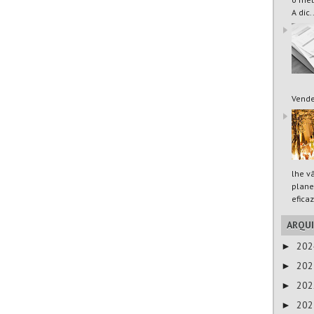
A dic.
Vende
lhe v
plane
eficaz
ARQU
20
►
20
►
20
►
20
►