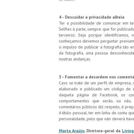
4 - Descuidar a privacidade alheia
Ter a possibilidade de comunicar em t
Selfies à parte, sempre que for publicad
terceiros. Seja porque identificamos
conheçamos devemos perguntar previamen
o impulso de publicar a fotografia tão e
da fotografia, uma pessoa desconhecid
noutras andanças.
5 - Fomentar a desordem nos comentá
Caso se trate de um perfil de empresa, n
elaborado e publicado um código de co
daquela página de Facebook, os 
comportamentos que serão, ou não, 
comentários públicos diz respeito, é prep
A título pessoal, ter em linha de conta 
personalidade, pelo que não deverá hav
Marta Araújo
, Diretora-geral da
Livin