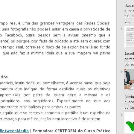
Locaç
qual 
de um
d...
empo real é uma das grandes vantagens das Redes Sociais.
a uma fotografia não poderá estar em causa a privacidade de
, no Facebook, outra pessoa sem a avisar (mesmo que a
te) ou porque, por falta de cuidado e até sem querer, com
m tempo real, corre-se o risco de se expor, bem lá no fundo
a que não faz a mínima ideia que a sua imagem vai pairar
Exced
corre
consu
rios
egócio, institucional ou semelhante, é aconselhável que seja
nduta que indique de forma explícita quais os objetivos
compromissos por parte de quem gere a mesma e os
(obri
permitidos, aos seguidores. Especialmente no que aos
quand
onderante criar balizas para ambas as partes.
obrig
que aquilo que se escreve, comenta e partilha é um espelho da
er espaço para má educação nem incentivo à desordem.
gBetweenMedia
| Formadora CERTFORM do Curso Prático