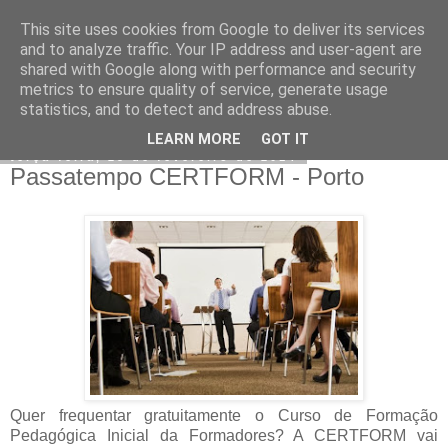
This site uses cookies from Google to deliver its services
CERTFORM
and to analyze traffic. Your IP address and user-agent are
shared with Google along with performance and security
metrics to ensure quality of service, generate usage
statistics, and to detect and address abuse.
▼
LEARN MORE
GOT IT
terça-feira, 25 de fevereiro de 2014
Passatempo CERTFORM - Porto
Quer frequentar gratuitamente o Curso de Formação
Pedagógica Inicial da Formadores? A CERTFORM vai