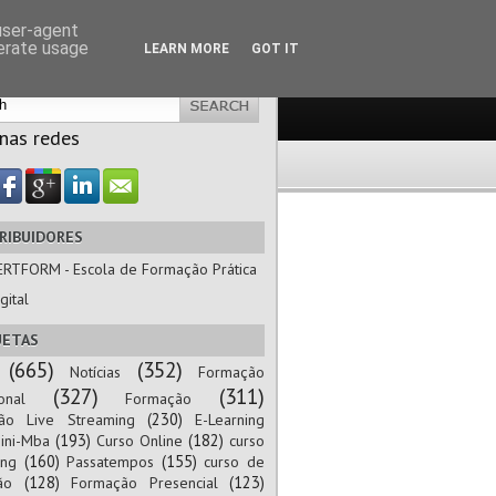
 user-agent
nerate usage
LEARN MORE
GOT IT
 nas redes
RIBUIDORES
ERTFORM - Escola de Formação Prática
gital
UETAS
(665)
(352)
Notícias
Formação
(327)
(311)
onal
Formação
(230)
ão Live Streaming
E-Learning
(193)
(182)
ini-Mba
Curso Online
curso
(160)
(155)
ing
Passatempos
curso de
(128)
(123)
ão
Formação Presencial