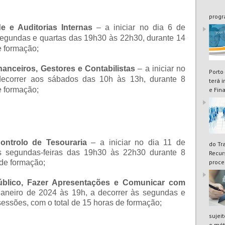
progr
 e Auditorias Internas
– a iniciar no dia 6 de
segundas e quartas das 19h30 às 22h30, durante 14
e formação;
nanceiros, Gestores e Contabilistas
– a iniciar no
Porto
ecorrer aos sábados das 10h às 13h, durante 8
terá 
e formação;
e Fin
ontrolo de Tesouraria
– a iniciar no dia 11 de
do Tr
s segundas-feiras das 19h30 às 22h30 durante 8
Recur
proce
 de formação;
úblico, Fazer Apresentações e Comunicar com
 janeiro de 2024 às 19h, a decorrer às segundas e
sessões, com o total de 15 horas de formação;
sujei
o mét