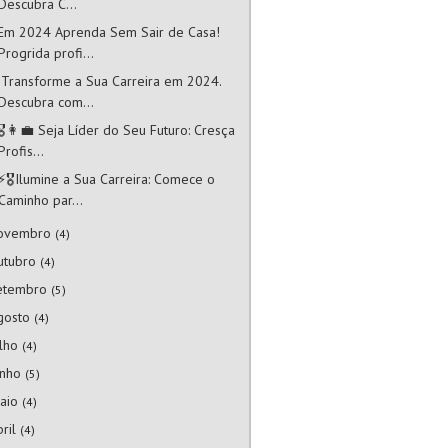
Descubra C...
Em 2024 Aprenda Sem Sair de Casa!
Progrida profi...
 Transforme a Sua Carreira em 2024.
Descubra com...
🎖️👩‍💼 Seja Líder do Seu Futuro: Cresça
Profis...
⚡🎖️Ilumine a Sua Carreira: Comece o
Caminho par...
ovembro
(4)
utubro
(4)
etembro
(5)
gosto
(4)
ulho
(4)
unho
(5)
aio
(4)
bril
(4)