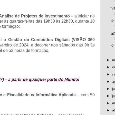
💡
Análise de Projetos de Investimento
– a iniciar no
🎉
rer às quartas-feiras das 19h30 às 22h30, durante 10
e formação;
📊
al e Gestão de Conteúdos Digitais (VISÃO 360
evereiro de 2024, a decorrer aos sábados das 9h às
💡
al de 52 horas de formação.
n
►
o
►
s
►
7) – a partir de qualquer parte do Mundo!
a
►
j
►
 e Fiscalidade c/ Informática Aplicada
– com 50
j
►
m
►
a
►