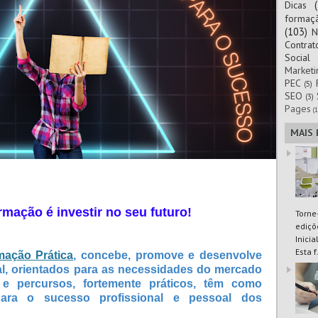
Dicas
formaç
(103)
N
Contra
Social
Marketi
PEC
(5)
SEO
(3)
Pages
(1
MAIS
rmação é investir no seu futuro!
Torne
ediçõ
Inici
Esta f.
ação Prática
, concebe, promove e desenvolve
l, orientados para as necessidades do mercado
 e percursos, fortemente práticos, têm como
r para o sucesso profissional e pessoal dos