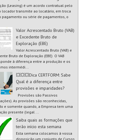
ão (Leasing) é um acordo contratual pelo
o locador transmite ao locatário, em troca
 pagamento ou série de pagamentos, o
Valor Acrescentado Bruto (VAB)
e Excedente Bruto de
Exploração (EBE)
Valor Acrescentado Bruto (VAB) e
ente Bruto de Exploração (EBE) O VAB
sponde à diferença entre a produção e os
mos intermédi...
💥💥💥Dica CERTFORM: Sabe
Qual é a diferença entre
provisões e imparidades?
Provisões são Passivos
gações). As provisões são reconhecidas,
o e somente quando, a Empresa tem uma
ação presente (legal ...
Saiba quais as formações que
terão início esta semana
Esta semana colocamos à vossa
disposição um conjunto de Cursos