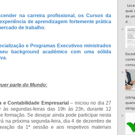
Locaç
qual 
ender na carreira profissional, os Cursos da
de um
eriência de aprendizagem fortemente prática
d...
ercado de trabalho.
ecialização e Programas Executivos ministrados
 seu background académico com uma sólida
Exced
iva.
corre
consu
lquer parte do Mundo:
(obri
quand
 e Contabilidade Empresarial
–
iniciou no dia 27
obrig
 às segundas-feiras das 19h às 23h, durante 12
e formação. Se desejar ainda pode participar nesta
erá na próxima segunda-feira, dia 4 de dezembro de
avação da 1ª sessão e aos respetivos materiais