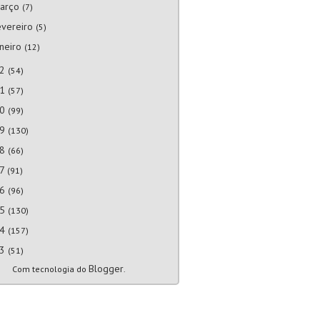
arço
(7)
evereiro
(5)
aneiro
(12)
22
(54)
21
(57)
20
(99)
19
(130)
18
(66)
17
(91)
16
(96)
15
(130)
14
(157)
13
(51)
Blogger
Com tecnologia do
.