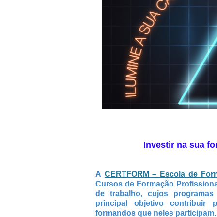
Investir na sua fo
A
CERTFORM – Escola de Form
Cursos de Formação Profissiona
de trabalho, cujos programas
principal objetivo contribui
formandos que neles participam.