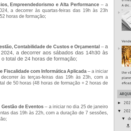
ios, Empreendedorismo e Alta Performance
– a
A dic.
2024, a decorrer às quartas-feiras das 19h às 23h
 52 horas de formação;
Vende
a
estão, Contabilidade de Custos e Orçamental
–
de 2024, a decorrer aos sábados das 14h30 às
o total de 24 horas de formação;
e Fiscalidade com Informática Aplicada
–
a iniciar
lhe v
 decorrer às terças-feiras das 19h às 23h, com a
plane
al de 50 horas (48 horas de formação + 2 horas de
eficaz
ARQU
20
►
e Gestão de Eventos
– a iniciar no dia 25 de janeiro
20
▼
uintas das 19h às 22h, com a duração de 7 sessões,
d
▼
ção;
🔝