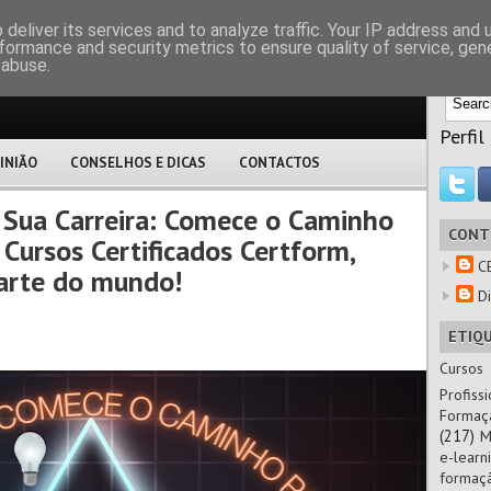
M
deliver its services and to analyze traffic. Your IP address and
formance and security metrics to ensure quality of service, ge
 abuse.
Perfil
INIÃO
CONSELHOS E DICAS
CONTACTOS
a Sua Carreira: Comece o Caminho
CONT
Cursos Certificados Certform,
C
arte do mundo!
Di
ETIQ
Cursos
Profissi
Formaç
(217)
M
e-learn
formaç