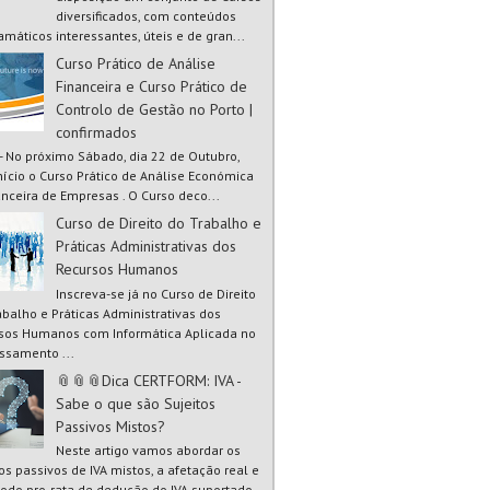
diversificados, com conteúdos
amáticos interessantes, úteis e de gran...
Curso Prático de Análise
Financeira e Curso Prático de
Controlo de Gestão no Porto |
confirmados
 - No próximo Sábado, dia 22 de Outubro,
início o Curso Prático de Análise Económica
anceira de Empresas . O Curso deco...
Curso de Direito do Trabalho e
Práticas Administrativas dos
Recursos Humanos
Inscreva-se já no Curso de Direito
abalho e Práticas Administrativas dos
sos Humanos com Informática Aplicada no
ssamento ...
📎📎📎Dica CERTFORM: IVA -
Sabe o que são Sujeitos
Passivos Mistos?
Neste artigo vamos abordar os
tos passivos de IVA mistos, a afetação real e
odo pro-rata de dedução do IVA suportado.