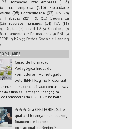
(122)
(116)
formação inter empresa
(116)
ão intra empresa
Fiscalidade
(98)
(92)
oticias
Contabilidade
IRS
(50)
to Trabalho
IRC
Segurança
(32)
(21)
recursos humanos
IVA
(16)
(14)
(13)
ng Digital
covid-19
Coaching
(11)
(9)
(8)
Recrutamento de Formadores
PNL
(4)
(3)
SERP
b2b
Redes Sociais
Landing
(3)
(3)
(2)
)
 POPULARES
Curso de Formação
Pedagógica Inicial de
Formadores - Homologado
pelo IEFP | Regime Presencial
-se num formador certificado com as novas
es do Curso de Formação Pedagógica
al de Formadores da CERTFORM no Porto.
..
🔥🔥🔥Dica CERTFORM: Sabe
qual a diferença entre Leasing
financeiro e leasing
operacional ou Renting?