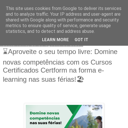
This site uses cookies from Google to deliver its services
CERTFORM
and to analyze traffic. Your IP address and user-agent are
shared with Google along with performance and security
metrics to ensure quality of service, generate usage
statistics, and to detect and address abuse.
▼
LEARN MORE
GOT IT
sexta-feira, 18 de agosto de 2023
⌛Aproveite o seu tempo livre: Domine
novas competências com os Cursos
Certificados Certform na forma e-
learning nas suas férias!🏖️