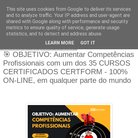
This site uses cookies from Google to deliver its services
CERTFORM
and to analyze traffic. Your IP address and user-agent are
shared with Google along with performance and security
metrics to ensure quality of service, generate usage
statistics, and to detect and address abuse.
▼
LEARN MORE
GOT IT
sábado, 24 de junho de 2023
🎯 OBJETIVO: Aumentar Competências
Profissionais com um dos 35 CURSOS
CERTIFICADOS CERTFORM - 100%
ON-LINE, em qualquer parte do mundo