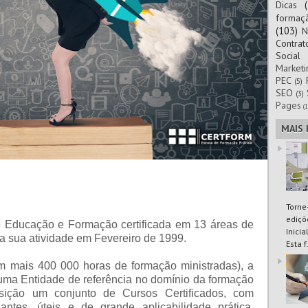
Dicas
formaç
(103)
N
Contra
Social
Marketi
PEC
(5)
SEO
(3)
Pages
(1
MAIS
Torne
ediçõ
 Educação e Formação certificada em 13 áreas de
Inici
a sua atividade em Fevereiro de 1999.
Esta f.
m mais 400 000 horas de formação ministradas), a
a Entidade de referência no domínio da formação
sição um conjunto de Cursos Certificados, com
antes, úteis e de grande aplicabilidade prática,