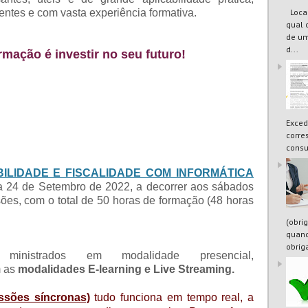
Locaç
ntes e com vasta experiência formativa.
qual 
de um
d...
rmação é investir no seu futuro!
Exced
corre
consu
ILIDADE E FISCALIDADE COM INFORMÁTICA
dia 24 de Setembro de 2022, a decorrer aos sábados
ões, com o total de 50 horas de formação (48 horas
(obri
quand
obrig
nistrados em modalidade presencial,
m as
modalidades E-learning e Live Streaming.
ssões síncronas)
tudo funciona em tempo real, a