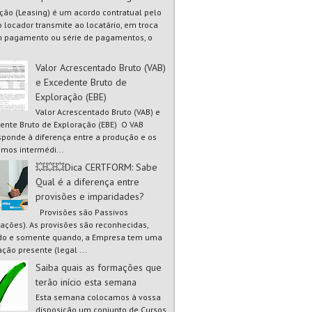
ão (Leasing) é um acordo contratual pelo
o locador transmite ao locatário, em troca
 pagamento ou série de pagamentos, o
Valor Acrescentado Bruto (VAB)
e Excedente Bruto de
Exploração (EBE)
Valor Acrescentado Bruto (VAB) e
ente Bruto de Exploração (EBE) O VAB
sponde à diferença entre a produção e os
mos intermédi...
💥💥💥Dica CERTFORM: Sabe
Qual é a diferença entre
provisões e imparidades?
Provisões são Passivos
gações). As provisões são reconhecidas,
o e somente quando, a Empresa tem uma
ação presente (legal ...
Saiba quais as formações que
terão início esta semana
Esta semana colocamos à vossa
disposição um conjunto de Cursos