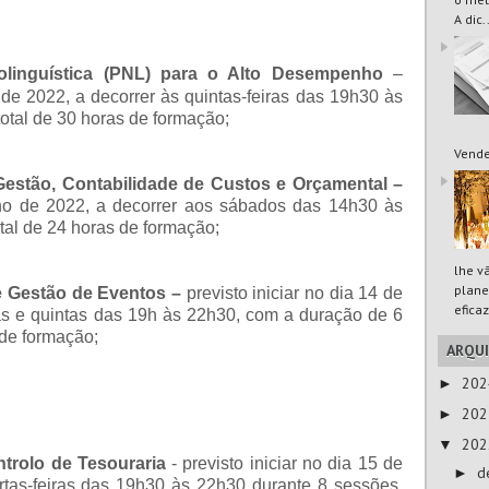
A dic.
linguística (PNL) para o Alto Desempenho
–
o de 2022, a decorrer às quintas-feiras das 19h30 às
otal de 30 horas de formação;
Vende
Gestão, Contabilidade de Custos e Orçamental
–
unho de 2022, a decorrer aos sábados das 14h30 às
tal de 24 horas de formação;
lhe v
plane
 e Gestão de Eventos –
previsto iniciar no dia 14 de
eficaz
as e quintas das 19h às 22h30, com a duração de 6
 de formação;
ARQU
20
►
20
►
20
▼
trolo de Tesouraria
-
previsto iniciar no dia 15 de
d
►
rtas-feiras das 19h30 às 22h30 durante 8 sessões,