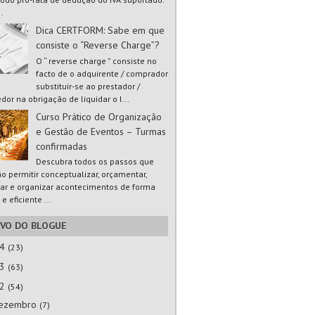
..
Dica CERTFORM: Sabe em que
consiste o “Reverse Charge”?
O “ reverse charge ” consiste no
facto de o adquirente / comprador
substituir-se ao prestador /
dor na obrigação de liquidar o I...
Curso Prático de Organização
e Gestão de Eventos – Turmas
confirmadas
Descubra todos os passos que
ão permitir conceptualizar, orçamentar,
ar e organizar acontecimentos de forma
 e eficiente ...
IVO DO BLOGUE
24
(23)
23
(63)
22
(54)
ezembro
(7)