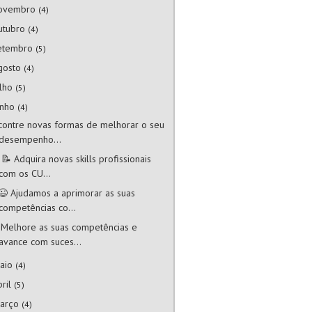
ovembro
(4)
utubro
(4)
etembro
(5)
gosto
(4)
ulho
(5)
unho
(4)
contre novas formas de melhorar o seu
desempenho...
 📝 Adquira novas skills profissionais
com os CU...
😉 Ajudamos a aprimorar as suas
competências co...
 Melhore as suas competências e
avance com suces...
aio
(4)
bril
(5)
arço
(4)