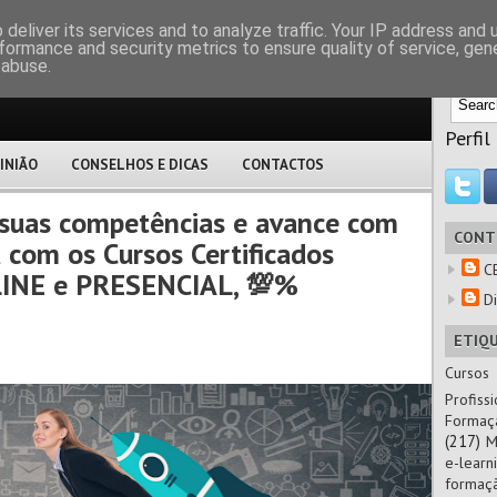
M
deliver its services and to analyze traffic. Your IP address and
formance and security metrics to ensure quality of service, ge
 abuse.
Perfil
INIÃO
CONSELHOS E DICAS
CONTACTOS
 suas competências e avance com
CONT
a com os Cursos Certificados
C
LINE e PRESENCIAL, 💯%
Di
ETIQ
Cursos
Profissi
Formaç
(217)
M
e-learn
formaç