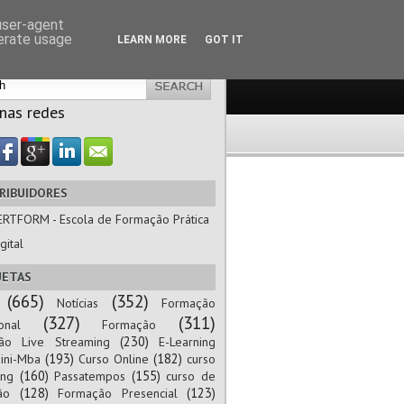
 user-agent
nerate usage
LEARN MORE
GOT IT
 nas redes
RIBUIDORES
ERTFORM - Escola de Formação Prática
gital
UETAS
(665)
(352)
Notícias
Formação
(327)
(311)
onal
Formação
(230)
ão Live Streaming
E-Learning
(193)
(182)
ini-Mba
Curso Online
curso
(160)
(155)
ing
Passatempos
curso de
(128)
(123)
ão
Formação Presencial