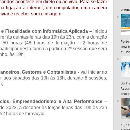
rmandos acontece em direto ou ao vivo. Para se fazer
ma ligação à internet, um computador, uma camera
progr
nviar e receber som e imagem.
e e Fiscalidade com Informática Aplicada –
iniciou
rer às quintas-feiras das 19h às 23h, com a duração
Porto
e 50 horas (48 horas de formação + 2 horas de
terá 
articipar nesta turma a partir da 2ª sessão que será
e Fin
unho, às 19h;
-
nanceiros, Gestores e Contabilistas
vai iniciar no
er aos sábados das 10h às 13h, durante 8 sessões,
do Tr
o;
Recur
proce
cios, Empreendedorismo e Alta Performance
–
 de 2022, a decorrer às terças-feiras das 19h às 23h
 52 horas de formação;
sujei
o mét