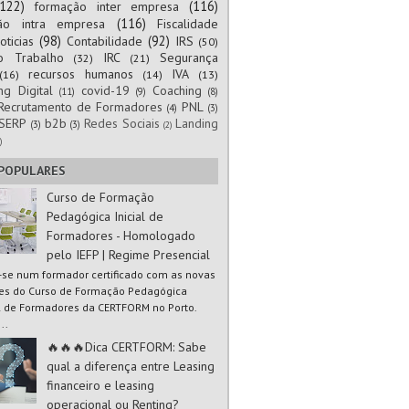
(122)
(116)
formação inter empresa
(116)
ão intra empresa
Fiscalidade
(98)
(92)
oticias
Contabilidade
IRS
(50)
to Trabalho
IRC
Segurança
(32)
(21)
recursos humanos
IVA
(16)
(14)
(13)
ng Digital
covid-19
Coaching
(11)
(9)
(8)
Recrutamento de Formadores
PNL
(4)
(3)
SERP
b2b
Redes Sociais
Landing
(3)
(3)
(2)
)
 POPULARES
Curso de Formação
Pedagógica Inicial de
Formadores - Homologado
pelo IEFP | Regime Presencial
-se num formador certificado com as novas
es do Curso de Formação Pedagógica
al de Formadores da CERTFORM no Porto.
..
🔥🔥🔥Dica CERTFORM: Sabe
qual a diferença entre Leasing
financeiro e leasing
operacional ou Renting?