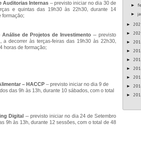
 Auditorias Internas
–
previsto iniciar no dia 30 de
f
►
erças e quintas das 19h30 às 22h30, durante 14
j
►
e formação;
20
►
20
►
–
 Análise de Projetos de Investimento
previsto
, a decorrer às terças-feiras das 19h30 às 22h30,
20
►
24 horas de formação;
20
►
20
►
20
►
20
►
 Alimentar – HACCP
–
previsto iniciar no dia 9 de
20
►
dos das 9h às 13h, durante 10 sábados, com o total
20
►
–
ng Digital
previsto iniciar no dia 24 de Setembro
s 9h às 13h, durante 12 sessões, com o total de 48