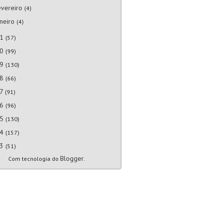
evereiro
(4)
aneiro
(4)
21
(57)
20
(99)
19
(130)
18
(66)
17
(91)
16
(96)
15
(130)
14
(157)
13
(51)
Blogger
Com tecnologia do
.