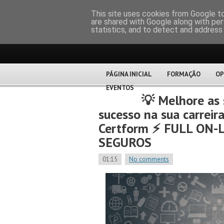
CERTFOR
This site uses cookies from Google to 
are shared with Google along with per
statistics, and to detect and address
PÁGINA INICIAL
FORMAÇÃO
OP
EVENTOS
💡 Melhore as
sucesso na sua carreir
Certform ⚡️ FULL ON-
SEGUROS
01:15
No comments