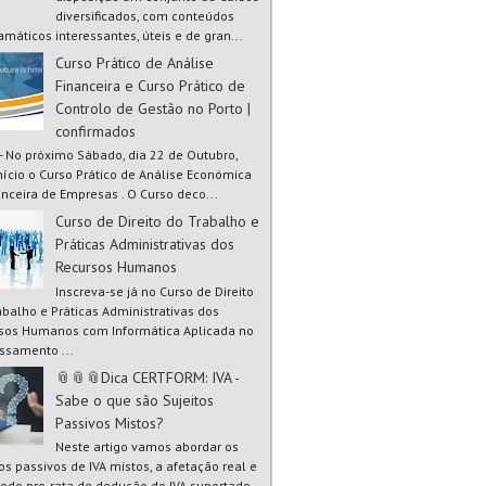
diversificados, com conteúdos
amáticos interessantes, úteis e de gran...
Curso Prático de Análise
Financeira e Curso Prático de
Controlo de Gestão no Porto |
confirmados
 - No próximo Sábado, dia 22 de Outubro,
início o Curso Prático de Análise Económica
anceira de Empresas . O Curso deco...
Curso de Direito do Trabalho e
Práticas Administrativas dos
Recursos Humanos
Inscreva-se já no Curso de Direito
abalho e Práticas Administrativas dos
sos Humanos com Informática Aplicada no
ssamento ...
📎📎📎Dica CERTFORM: IVA -
Sabe o que são Sujeitos
Passivos Mistos?
Neste artigo vamos abordar os
tos passivos de IVA mistos, a afetação real e
odo pro-rata de dedução do IVA suportado.