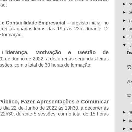
n
►
ção;
o
►
s
►
–
 e Contabilidade Empresarial
previsto iniciar no
a
rer às quartas-feiras das 19h às 23h, durante 12
►
e formação;
j
►
j
▼
Liderança, Motivação e Gestão de
En
a 20 de Junho de 2022, a decorrer às segundas-feiras
sões, com o total de 30 horas de formação;
🏆
💪
💡
 Público, Fazer Apresentações e Comunicar
 no dia 22 de Junho de 2022 às 19h30, a decorrer às
m
►
22h30, durante 5 sessões, com o total de 15 horas
a
►
m
►