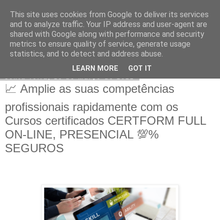
This site uses cookies from Google to deliver its services
CERTFORM
and to analyze traffic. Your IP address and user-agent are
shared with Google along with performance and security
metrics to ensure quality of service, generate usage
statistics, and to detect and address abuse.
▼
LEARN MORE
GOT IT
sexta-feira, 18 de março de 2022
📈 Amplie as suas competências
profissionais rapidamente com os
Cursos certificados CERTFORM FULL
ON-LINE, PRESENCIAL 💯%
SEGUROS