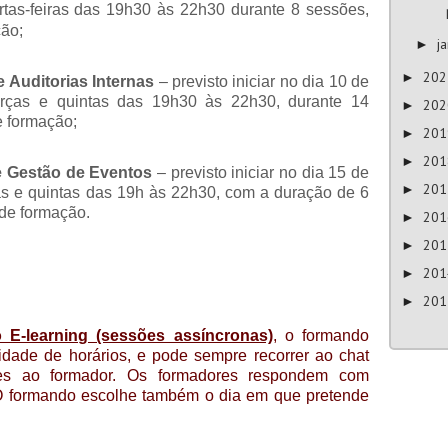
rtas-feiras das 19h30 às 22h30 durante 8 sessões,
ção;
j
►
20
►
 Auditorias Internas
–
previsto iniciar no dia 10 de
erças e quintas das 19h30 às 22h30, durante 14
20
►
e formação;
20
►
20
►
e Gestão de Eventos
–
previsto iniciar no dia 15 de
20
►
as e quintas das 19h às 22h30, com a duração de 6
 de formação.
20
►
20
►
20
►
20
►
 E-learning (sessões assíncronas)
, o formando
lidade de horários, e pode sempre recorrer ao chat
ões ao formador. Os formadores respondem com
 O formando escolhe também o dia em que pretende