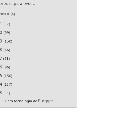
precisa para evol...
aneiro
(4)
21
(57)
20
(99)
19
(130)
18
(66)
17
(91)
16
(96)
15
(130)
14
(157)
13
(51)
Blogger
Com tecnologia do
.