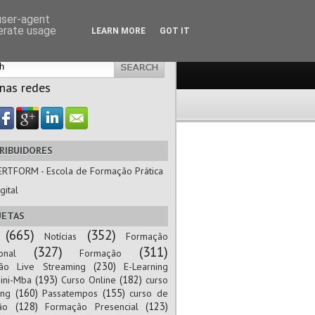
 user-agent
nerate usage
LEARN MORE
GOT IT
 nas redes
RIBUIDORES
ERTFORM - Escola de Formação Prática
gital
UETAS
(665)
(352)
Notícias
Formação
(327)
(311)
onal
Formação
(230)
ão Live Streaming
E-Learning
(193)
(182)
ini-Mba
Curso Online
curso
(160)
(155)
ing
Passatempos
curso de
(128)
(123)
ão
Formação Presencial