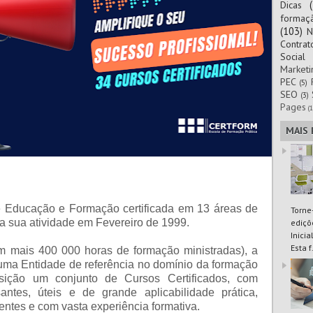
Dicas
formaç
(103)
N
Contra
Social
Marketi
PEC
(5)
SEO
(3)
Pages
(1
MAIS
 Educação e Formação certificada em 13 áreas de
Torne
a sua atividade em Fevereiro de 1999.
ediçõ
Inici
Esta f.
m mais 400 000 horas de formação ministradas), a
a Entidade de referência no domínio da formação
sição um conjunto de Cursos Certificados, com
antes, úteis e de grande aplicabilidade prática,
ntes e com vasta experiência formativa.