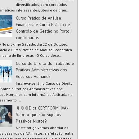
diversificados, com conteúdos
amáticos interessantes, úteis e de gran...
Curso Prático de Análise
Financeira e Curso Prático de
Controlo de Gestão no Porto |
confirmados
 - No próximo Sábado, dia 22 de Outubro,
início o Curso Prático de Análise Económica
anceira de Empresas . O Curso deco...
Curso de Direito do Trabalho e
Práticas Administrativas dos
Recursos Humanos
Inscreva-se já no Curso de Direito
abalho e Práticas Administrativas dos
sos Humanos com Informática Aplicada no
ssamento ...
📎📎📎Dica CERTFORM: IVA -
Sabe o que são Sujeitos
Passivos Mistos?
Neste artigo vamos abordar os
tos passivos de IVA mistos, a afetação real e
odo pro-rata de dedução do IVA suportado.