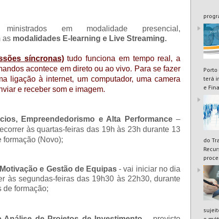
progr
nistrados em modalidade presencial,
m as
modalidades E-learning e Live Streaming.
ssões síncronas)
tudo funciona em tempo real, a
rmandos acontece em direto ou ao vivo. Para se fazer
Porto
ma ligação à internet, um computador, uma camera
terá 
e Fin
nviar e receber som e imagem.
cios, Empreendedorismo e Alta Performance
–
decorrer às quartas-feiras das 19h às 23h durante 13
e formação (Novo);
do Tr
Recur
proce
 Motivação e Gestão de Equipas
-
vai iniciar no dia
er às segundas-feiras das 19h30 às 22h30, durante
s de formação;
sujei
 Análise de Projetos de Investimento
– previsto
o mét