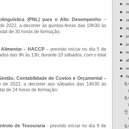
n
►
o
►
linguística (PNL) para o Alto Desempenho
–
s
►
 de 2022, a decorrer às quintas-feiras das 19h30 às
a
►
otal de 30 horas de formação;
j
►
j
►
a Alimentar – HACCP
–
previsto iniciar no dia 5 de
m
►
dos das 9h às 13h, durante 10 sábados, com o total
a
►
m
►
f
▼
Gestão, Contabilidade de Custos e Orçamental
–
💪
rço de 2022, a decorrer aos sábados das 14h30 às
tal de 24 horas de formação;
💪
👌
ntrolo de Tesouraria
-
previsto iniciar no dia 9 de
💪