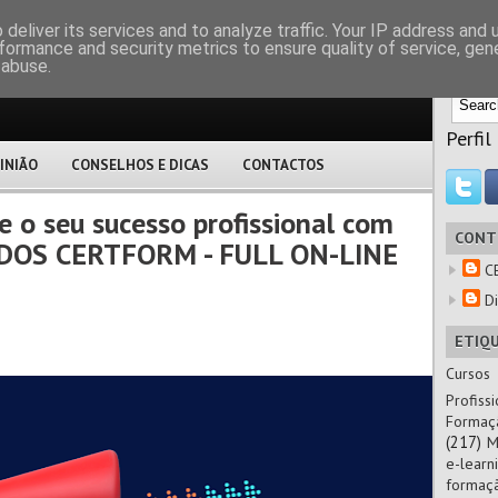
M
deliver its services and to analyze traffic. Your IP address and
formance and security metrics to ensure quality of service, ge
 abuse.
Perfil
INIÃO
CONSELHOS E DICAS
CONTACTOS
e o seu sucesso profissional com
CONT
ADOS CERTFORM - FULL ON-LINE
C
Di
ETIQ
Cursos
Profissi
Formaç
(217)
M
e-learn
formaç