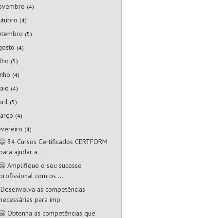
ovembro
(4)
utubro
(4)
etembro
(5)
gosto
(4)
ulho
(5)
unho
(4)
aio
(4)
bril
(5)
arço
(4)
evereiro
(4)
😉 34 Cursos Certificados CERTFORM
para ajudar a...
😁 Amplifique o seu sucesso
profissional com os ...
 Desenvolva as competências
necessárias para imp...
😀 Obtenha as competências que