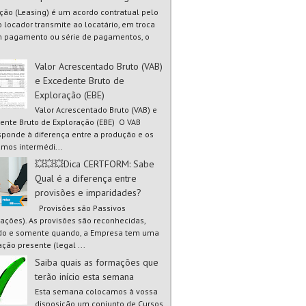
ão (Leasing) é um acordo contratual pelo
o locador transmite ao locatário, em troca
 pagamento ou série de pagamentos, o
Valor Acrescentado Bruto (VAB)
e Excedente Bruto de
Exploração (EBE)
Valor Acrescentado Bruto (VAB) e
ente Bruto de Exploração (EBE) O VAB
sponde à diferença entre a produção e os
mos intermédi...
💥💥💥Dica CERTFORM: Sabe
Qual é a diferença entre
provisões e imparidades?
Provisões são Passivos
gações). As provisões são reconhecidas,
o e somente quando, a Empresa tem uma
ação presente (legal ...
Saiba quais as formações que
terão início esta semana
Esta semana colocamos à vossa
disposição um conjunto de Cursos