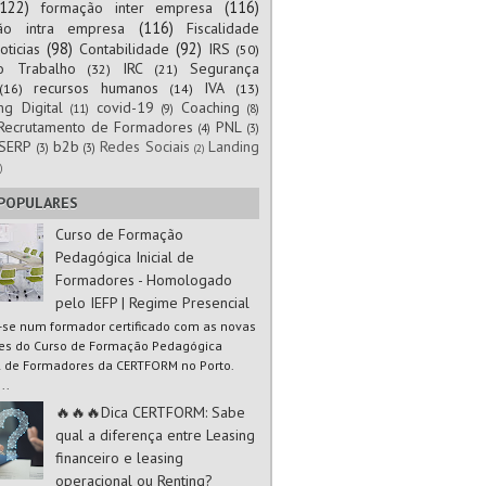
(122)
(116)
formação inter empresa
(116)
ão intra empresa
Fiscalidade
(98)
(92)
oticias
Contabilidade
IRS
(50)
to Trabalho
IRC
Segurança
(32)
(21)
recursos humanos
IVA
(16)
(14)
(13)
ng Digital
covid-19
Coaching
(11)
(9)
(8)
Recrutamento de Formadores
PNL
(4)
(3)
SERP
b2b
Redes Sociais
Landing
(3)
(3)
(2)
)
 POPULARES
Curso de Formação
Pedagógica Inicial de
Formadores - Homologado
pelo IEFP | Regime Presencial
-se num formador certificado com as novas
es do Curso de Formação Pedagógica
al de Formadores da CERTFORM no Porto.
..
🔥🔥🔥Dica CERTFORM: Sabe
qual a diferença entre Leasing
financeiro e leasing
operacional ou Renting?