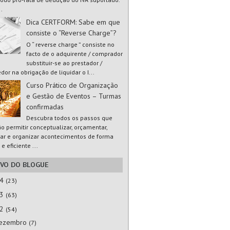
..
Dica CERTFORM: Sabe em que
consiste o “Reverse Charge”?
O “ reverse charge ” consiste no
facto de o adquirente / comprador
substituir-se ao prestador /
dor na obrigação de liquidar o I...
Curso Prático de Organização
e Gestão de Eventos – Turmas
confirmadas
Descubra todos os passos que
ão permitir conceptualizar, orçamentar,
ar e organizar acontecimentos de forma
 e eficiente ...
IVO DO BLOGUE
24
(23)
23
(63)
22
(54)
ezembro
(7)