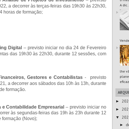
A dic.
022, a decorrer às terças-feiras das 19h30 às 22h30,
24 horas de formação;
Vende
ng Digital
–
previsto iniciar no dia 24 de Fevereiro
uintas das 19h30 às 22h30, durante 12 sessões, com
lhe v
plane
Financeiros, Gestores e Contabilistas
- previsto
eficaz
2021, a decorrer aos sábados das 10h às 13h, durante
 de formação.
ARQU
20
►
 e Contabilidade Empresarial
– previsto iniciar no
20
►
orrer às segundas-feiras das 19h às 23h durante 12
20
▼
e formação (Novo);
d
►