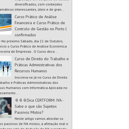
diversificados, com conteúdos
amáticos interessantes, úteis e de gran...
Curso Prático de Análise
Financeira e Curso Prático de
Controlo de Gestão no Porto |
confirmados
 - No próximo Sábado, dia 22 de Outubro,
início o Curso Prático de Análise Económica
anceira de Empresas . O Curso deco...
Curso de Direito do Trabalho e
Práticas Administrativas dos
Recursos Humanos
Inscreva-se já no Curso de Direito
abalho e Práticas Administrativas dos
sos Humanos com Informática Aplicada no
ssamento ...
📎📎📎Dica CERTFORM: IVA -
Sabe o que são Sujeitos
Passivos Mistos?
Neste artigo vamos abordar os
tos passivos de IVA mistos, a afetação real e
odo pro-rata de dedução do IVA suportado.