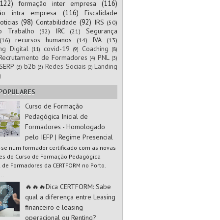
(122)
(116)
formação inter empresa
(116)
ão intra empresa
Fiscalidade
(98)
(92)
oticias
Contabilidade
IRS
(50)
to Trabalho
IRC
Segurança
(32)
(21)
recursos humanos
IVA
(16)
(14)
(13)
ng Digital
covid-19
Coaching
(11)
(9)
(8)
Recrutamento de Formadores
PNL
(4)
(3)
SERP
b2b
Redes Sociais
Landing
(3)
(3)
(2)
)
 POPULARES
Curso de Formação
Pedagógica Inicial de
Formadores - Homologado
pelo IEFP | Regime Presencial
-se num formador certificado com as novas
es do Curso de Formação Pedagógica
al de Formadores da CERTFORM no Porto.
..
🔥🔥🔥Dica CERTFORM: Sabe
qual a diferença entre Leasing
financeiro e leasing
operacional ou Renting?