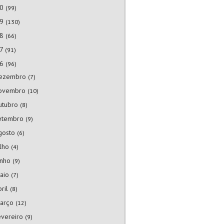
20
(99)
19
(130)
18
(66)
17
(91)
16
(96)
ezembro
(7)
ovembro
(10)
utubro
(8)
etembro
(9)
gosto
(6)
ulho
(4)
unho
(9)
aio
(7)
bril
(8)
arço
(12)
evereiro
(9)