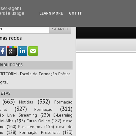
 user-agent
nerate usage
LEARN MORE
GOT IT
 nas redes
RIBUIDORES
ERTFORM - Escola de Formação Prática
gital
UETAS
(665)
(352)
Notícias
Formação
(327)
(311)
onal
Formação
(230)
ão Live Streaming
E-Learning
(193)
(182)
ini-Mba
Curso Online
curso
(160)
(155)
ing
Passatempos
curso de
(128)
(123)
ão
Formação Presencial