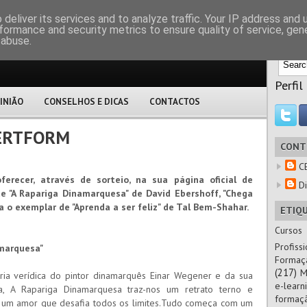
M
deliver its services and to analyze traffic. Your IP address and
formance and security metrics to ensure quality of service, ge
 abuse.
Perfil
INIÃO
CONSELHOS E DICAS
CONTACTOS
CERTFORM
CONT
C
erecer, através de sorteio, na sua página oficial de
Di
 "A Rapariga Dinamarquesa" de David Ebershoff, "Chega
 o exemplar de "Aprenda a ser feliz" de Tal Bem-Shahar.
ETIQ
Cursos
Profissi
amarquesa"
Formaç
(217)
M
ória verídica do pintor dinamarquês Einar Wegener e da sua
e-learn
a, A Rapariga Dinamarquesa traz-nos um retrato terno e
formaç
um amor que desafia todos os limites.Tudo começa com um