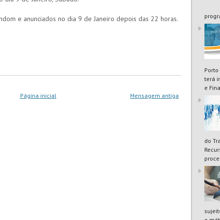
progr
ndom e anunciados no dia 9 de Janeiro depois das 22 horas.
Porto
terá 
e Fin
Página inicial
Mensagem antiga
do Tr
Recur
proce
sujei
o mét