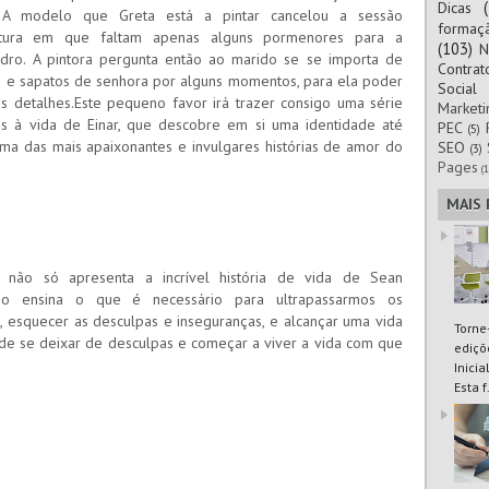
Dicas
 A modelo que Greta está a pintar cancelou a sessão
formaç
ltura em que faltam apenas alguns pormenores para a
(103)
N
dro. A pintora pergunta então ao marido se se importa de
Contra
s e sapatos de senhora por alguns momentos, para ela poder
Social
mos detalhes.Este pequeno favor irá trazer consigo uma série
Marketi
s à vida de Einar, que descobre em si uma identidade até
PEC
(5)
ma das mais apaixonantes e invulgares histórias de amor do
SEO
(3)
Pages
(1
MAIS
 não só apresenta a incrível história de vida de Sean
mo ensina o que é necessário para ultrapassarmos os
, esquecer as desculpas e inseguranças, e alcançar uma vida
Torne
a de se deixar de desculpas e começar a viver a vida com que
ediçõ
Inici
Esta f.