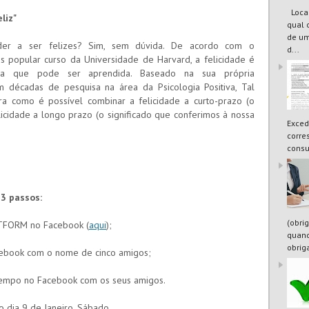
Locaç
liz"
qual 
de um
er a ser felizes? Sim, sem dúvida. De acordo com o
d...
s popular curso da Universidade de Harvard, a felicidade é
ia que pode ser aprendida. Baseado na sua própria
m décadas de pesquisa na área da Psicologia Positiva, Tal
a como é possível combinar a felicidade a curto-prazo (o
licidade a longo prazo (o significado que conferimos à nossa
Exced
corre
consu
 3 passos:
(obri
ERTFORM no Facebook (
aqui
);
quand
obrig
cebook com o nome de cinco amigos;
atempo no Facebook com os seus amigos.
 dia 9 de Janeiro, Sábado.