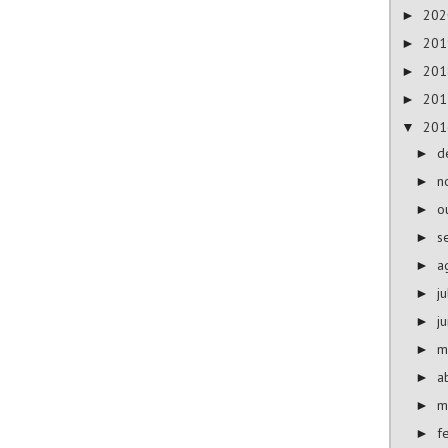
20
►
20
►
20
►
20
►
20
▼
d
►
n
►
o
►
s
►
a
►
j
►
j
►
m
►
a
►
m
►
f
►