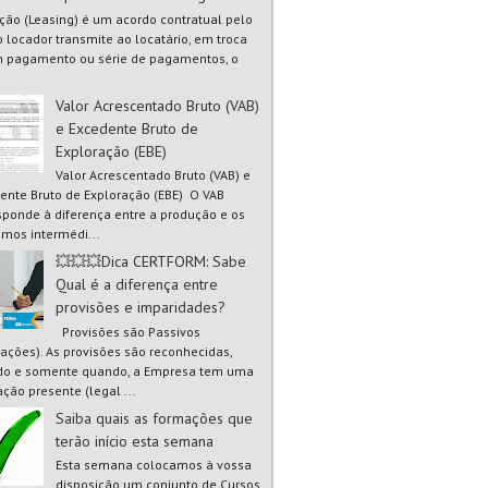
ão (Leasing) é um acordo contratual pelo
o locador transmite ao locatário, em troca
 pagamento ou série de pagamentos, o
Valor Acrescentado Bruto (VAB)
e Excedente Bruto de
Exploração (EBE)
Valor Acrescentado Bruto (VAB) e
ente Bruto de Exploração (EBE) O VAB
sponde à diferença entre a produção e os
mos intermédi...
💥💥💥Dica CERTFORM: Sabe
Qual é a diferença entre
provisões e imparidades?
Provisões são Passivos
gações). As provisões são reconhecidas,
o e somente quando, a Empresa tem uma
ação presente (legal ...
Saiba quais as formações que
terão início esta semana
Esta semana colocamos à vossa
disposição um conjunto de Cursos