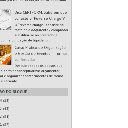
..
Dica CERTFORM: Sabe em que
consiste o “Reverse Charge”?
O “ reverse charge ” consiste no
facto de o adquirente / comprador
substituir-se ao prestador /
dor na obrigação de liquidar o I...
Curso Prático de Organização
e Gestão de Eventos – Turmas
confirmadas
Descubra todos os passos que
ão permitir conceptualizar, orçamentar,
ar e organizar acontecimentos de forma
 e eficiente ...
IVO DO BLOGUE
24
(23)
23
(63)
22
(54)
21
(57)