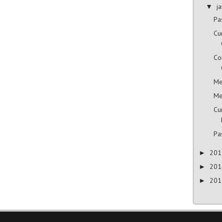
j
▼
Pa
Cu
Co
Me
Me
Cu
Pa
20
►
20
►
20
►