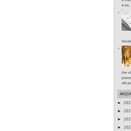
A dic.
Vende
lhe v
plane
eficaz
ARQU
20
►
20
►
20
►
20
►