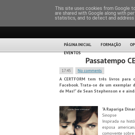
CERTFOR
This site uses cookies from Google to 
are shared with Google along with per
statistics, and to detect and address
PÁGINA INICIAL
FORMAÇÃO
OP
EVENTOS
Passatempo 
17:45
No comments
A CERTFORM tem três livros para of
Facebook. Trata-se de um exemplar de
de Mas!" de Sean Stephenson e e ainda
"A Rapariga Din
Sinopse
Inspirada na hist
esposa american
comovente sobre 