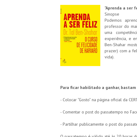
"Aprenda a ser fe
Sinopse
Podemos aprend
professor do mai
uma competênc
experiência, e e
Ben-Shahar mostr
prazer) com a fe
vida).
Para ficar habilitado a ganhar, bastam
- Colocar “Gosto” na página oficial da C
- Comentar o post do passatempo no Fa
- Partilhar publicamente o post do pass
O passatempo é válido até às 20 horas do