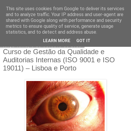
This site uses cookies from Google to deliver its services
CERTFORM
and to analyze traffic. Your IP address and user-agent are
shared with Google along with performance and security
metrics to ensure quality of service, generate usage
statistics, and to detect and address abuse.
▼
LEARN MORE
GOT IT
terça-feira, 8 de outubro de 2013
Curso de Gestão da Qualidade e
Auditorias Internas (ISO 9001 e ISO
19011) – Lisboa e Porto